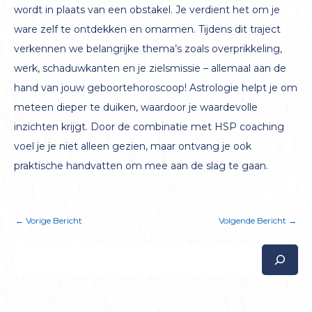
wordt in plaats van een obstakel. Je verdient het om je
ware zelf te ontdekken en omarmen. Tijdens dit traject
verkennen we belangrijke thema’s zoals overprikkeling,
werk, schaduwkanten en je zielsmissie – allemaal aan de
hand van jouw geboortehoroscoop! Astrologie helpt je om
meteen dieper te duiken, waardoor je waardevolle
inzichten krijgt. Door de combinatie met HSP coaching
voel je je niet alleen gezien, maar ontvang je ook
praktische handvatten om mee aan de slag te gaan.
Bericht
←
Vorige Bericht
Volgende Bericht
→
navigatie
Z
o
e