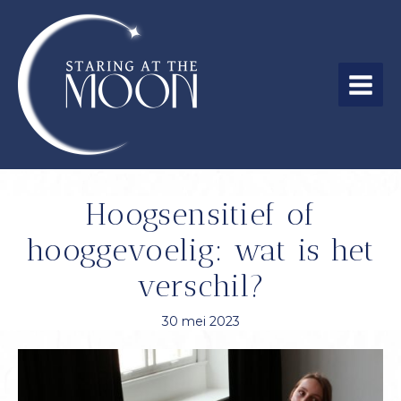
Ga
naar
de
inhoud
MAIN
MEN
Hoogsensitief of
hooggevoelig: wat is het
verschil?
30 mei 2023