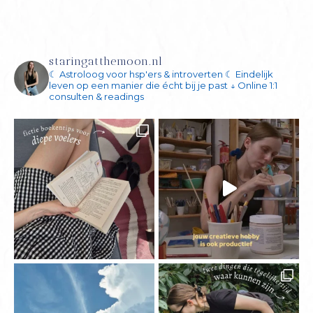
staringatthemoon.nl
☾ Astroloog voor hsp'ers & introverten
☾ Eindelijk
leven op een manier die écht bij je past
↓ Online 1:1
consulten & readings