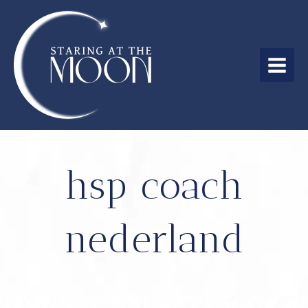
Ga
naar
de
inhoud
MAIN
MEN
hsp coach
nederland