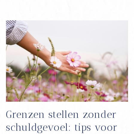
je
je
soms
‘anders’
voelt
als
HSP’er
Grenzen stellen zonder
schuldgevoel: tips voor