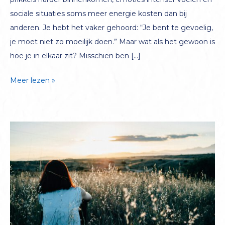
sociale situaties soms meer energie kosten dan bij
anderen. Je hebt het vaker gehoord: “Je bent te gevoelig,
je moet niet zo moeilijk doen.” Maar wat als het gewoon is
hoe je in elkaar zit? Misschien ben […]
HSP
Meer lezen »
diagnose:
ben
ik
hoogsensitief?