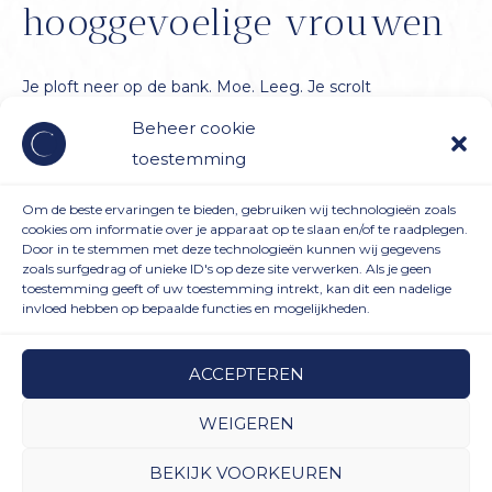
hooggevoelige vrouwen
Je ploft neer op de bank. Moe. Leeg. Je scrolt
gedachteloos door je telefoon, maar eigenlijk voel je
Beheer cookie
vooral frustratie. Weer heb je ‘ja’ gezegd terwijl alles in je
toestemming
schreeuwde om rust. Weer voelde het makkelijker om
een ander blij te maken dan om voor jezelf te kiezen. En
Om de beste ervaringen te bieden, gebruiken wij technologieën zoals
cookies om informatie over je apparaat op te slaan en/of te raadplegen.
nu zit je hier—overprikkeld en zonder
Door in te stemmen met deze technologieën kunnen wij gegevens
zoals surfgedrag of unieke ID's op deze site verwerken. Als je geen
toestemming geeft of uw toestemming intrekt, kan dit een nadelige
Grenzen
Meer lezen »
invloed hebben op bepaalde functies en mogelijkheden.
stellen
zonder
ACCEPTEREN
schuldgevoel:
tips
Algemene Voorwaarden
|
Terugbetaal- en retourneringsbeleid
|
WEIGEREN
voor
Privacybeleid
|
Blogpagina
BEKIJK VOORKEUREN
hooggevoelige
Copyright © 2026 Staring at the moon | Powered by
Maalderink