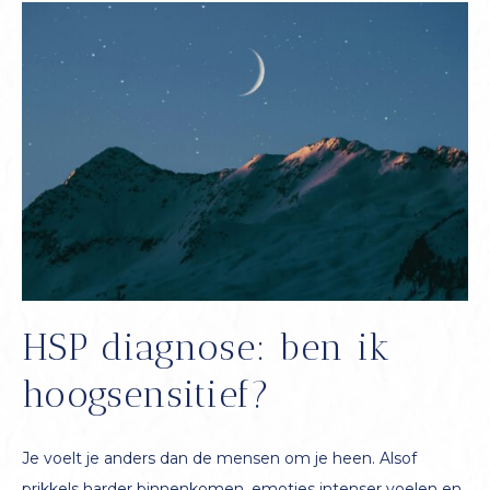
HSP diagnose: ben ik
hoogsensitief?
Je voelt je anders dan de mensen om je heen. Alsof
prikkels harder binnenkomen, emoties intenser voelen en