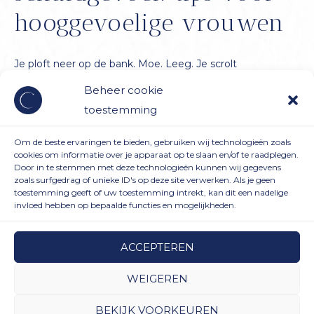
hooggevoelige vrouwen
Je ploft neer op de bank. Moe. Leeg. Je scrolt
gedachteloos door je telefoon, maar eigenlijk voel je
Beheer cookie
vooral frustratie. Weer heb je ‘ja’ gezegd terwijl alles in je
toestemming
schreeuwde om rust. Weer voelde het makkelijker om
een ander blij te maken dan om voor jezelf te kiezen. En
Om de beste ervaringen te bieden, gebruiken wij technologieën zoals
cookies om informatie over je apparaat op te slaan en/of te raadplegen.
nu zit je hier—overprikkeld en zonder […]
Door in te stemmen met deze technologieën kunnen wij gegevens
zoals surfgedrag of unieke ID's op deze site verwerken. Als je geen
toestemming geeft of uw toestemming intrekt, kan dit een nadelige
Grenzen
Meer lezen »
invloed hebben op bepaalde functies en mogelijkheden.
stellen
zonder
ACCEPTEREN
schuldgevoel:
tips
Algemene Voorwaarden
|
Terugbetaal- en retourneringsbeleid
|
WEIGEREN
voor
Privacybeleid
|
Blogpagina
BEKIJK VOORKEUREN
hooggevoelige
Copyright © 2026 Staring at the moon | Powered by
Maalderink