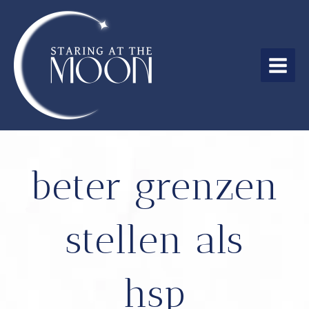
Ga
naar
de
inhoud
MAIN
MEN
beter grenzen
stellen als
hsp