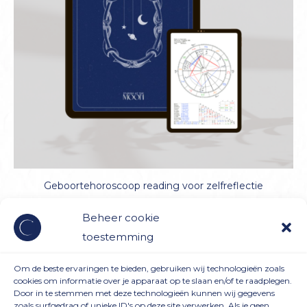
Geboortehoroscoop reading voor zelfreflectie
Sterren als spiegel
Beheer cookie
toestemming
(pdf)
Om de beste ervaringen te bieden, gebruiken wij technologieën zoals
cookies om informatie over je apparaat op te slaan en/of te raadplegen.
€
99,00
incl. btw
Door in te stemmen met deze technologieën kunnen wij gegevens
zoals surfgedrag of unieke ID's op deze site verwerken. Als je geen