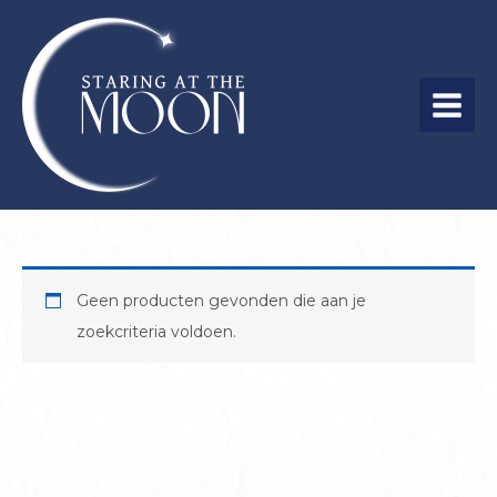
Ga
naar
de
inhoud
MAIN
MEN
Geen producten gevonden die aan je
zoekcriteria voldoen.