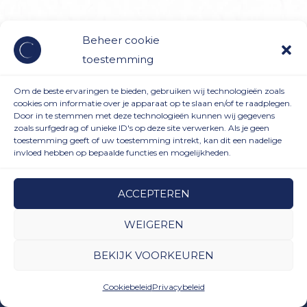
Beheer cookie
toestemming
Om de beste ervaringen te bieden, gebruiken wij technologieën zoals
cookies om informatie over je apparaat op te slaan en/of te raadplegen.
Door in te stemmen met deze technologieën kunnen wij gegevens
zoals surfgedrag of unieke ID's op deze site verwerken. Als je geen
toestemming geeft of uw toestemming intrekt, kan dit een nadelige
invloed hebben op bepaalde functies en mogelijkheden.
ACCEPTEREN
Algemene Voorwaarden
|
Terugbetaal- en retourneringsbeleid
|
WEIGEREN
Privacybeleid
|
Blogpagina
BEKIJK VOORKEUREN
Copyright © 2026 Staring at the moon | Powered by
Maalderink
media ✸✸✸
Cookiebeleid
Privacybeleid