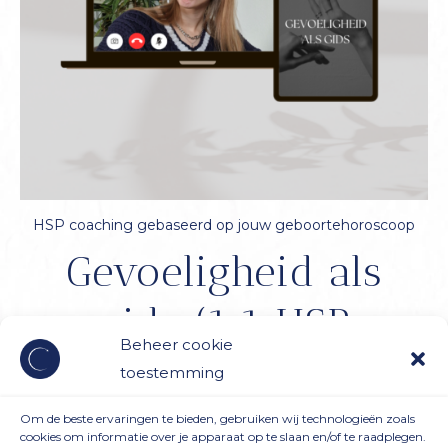
HSP coaching gebaseerd op jouw geboortehoroscoop
Gevoeligheid als
gids (1:1 HSP
Beheer cookie
traject)
toestemming
Om de beste ervaringen te bieden, gebruiken wij technologieën zoals
€
800,00
incl. btw
cookies om informatie over je apparaat op te slaan en/of te raadplegen.